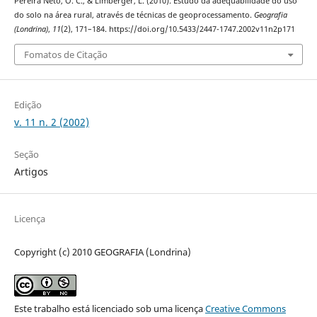
Pereira Neto, O. C., & Limberger, L. (2010). Estudo da adequabilidade do uso
do solo na área rural, através de técnicas de geoprocessamento.
Geografia
(Londrina)
,
11
(2), 171–184. https://doi.org/10.5433/2447-1747.2002v11n2p171
Fomatos de Citação
Edição
v. 11 n. 2 (2002)
Seção
Artigos
Licença
Copyright (c) 2010 GEOGRAFIA (Londrina)
Este trabalho está licenciado sob uma licença
Creative Commons