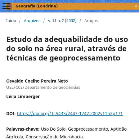
Geografia (Londrina)
Início
/
Arquivos
/
v. 11 n. 2 (2002)
/
Artigos
Estudo da adequabilidade do uso
do solo na área rural, através de
técnicas de geoprocessamento
Osvaldo Coelho Pereira Neto
UEL/CCE/Departamento de Geociências
Leila Limberger
DOI:
https://doi.org/10.5433/2447-1747.2002v11n2p171
Palavras-chave:
Uso Do Solo, Geoprocessamento, Aptidão
Agrícola, Conservação de Microbacia.