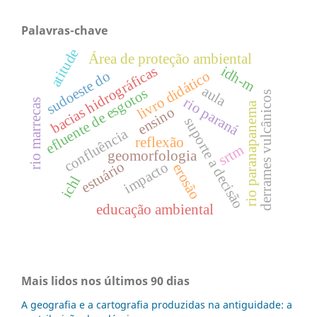
Palavras-chave
atitude
Área de proteção ambiental
idh-m
bacias hidrográficas
sudoeste do
livro didático
aula
efluente de esgotos
derrames vulcânicos
rio paraná
rio marrecas
rio paranapanema
ensino
suporte a decisão
confluência
reflexão
srtm
geomorfologia
estuário
impacto
erosão
ichl
educação ambiental
Mais lidos nos últimos 90 dias
A geografia e a cartografia produzidas na antiguidade: a