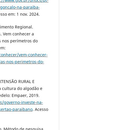
s://www.gov.br/dnocs/pt-
-goncalo-na-paraiba-
esso em: 1 nov. 2024.
vimento Regional.
s. Vem conhecer a
s nos perímetros do
em:
-conhecer/vem-conhecer-
das-nos-perimetros-do-
XTENSÃO RURAL E
cultura do algodão e
edelo: Empaer, 2019.
as/governo-investe-na-
-sertao-paraibano
. Acesso
o. Método de pesquisa.