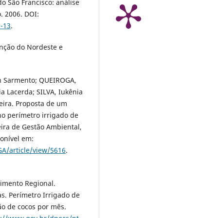
o São Francisco: análise
o. 2006. DOI:
6-13
.
nção do Nordeste e
lan Sarmento; QUEIROGA,
ia Lacerda; SILVA, Iukênia
eira. Proposta de um
no perímetro irrigado de
eira de Gestão Ambiental,
ponível em:
A/article/view/5616
.
vimento Regional.
s. Perímetro Irrigado de
ão de cocos por mês.