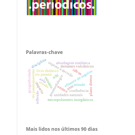
Palavras-chave
disciplina
suporte a decisão
abordagem sistêmica
derrames vulcânicos
idh-m
geograficidade.
livro didático
efluente de esgotos
rio paranapanema
rio paraná
ichl
geomorfologia
plano diretor
estuário
aula
erosão
impacto
atitude
srtm
ensino
confluência
reflexão
unidades naturais
micropoluentes inorgânicos
Mais lidos nos últimos 90 dias