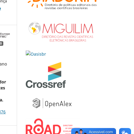
ença
o
0
mano
dor
tes
o
a.
376