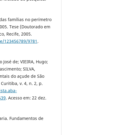
das famílias no perímetro
 2005. Tese (Doutorado em
o, Recife, 2005.
dle/123456789/9781
.
o José de; VIEIRA, Hugo;
ascimento; SILVA,
ntais do açude de São
uritiba, v. 4, n. 2, p.
ista.aba-
539
. Acesso em: 22 dez.
ria. Fundamentos de