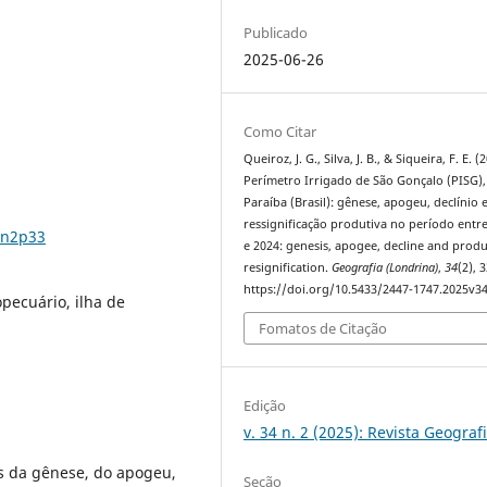
Publicado
2025-06-26
Como Citar
Queiroz, J. G., Silva, J. B., & Siqueira, F. E. (
Perímetro Irrigado de São Gonçalo (PISG),
Paraíba (Brasil): gênese, apogeu, declínio 
ressignificação produtiva no período entr
4n2p33
e 2024: genesis, apogee, decline and produ
resignification.
Geografia (Londrina)
,
34
(2), 
https://doi.org/10.5433/2447-1747.2025v3
pecuário, ilha de
Fomatos de Citação
Edição
v. 34 n. 2 (2025): Revista Geograf
os da gênese, do apogeu,
Seção