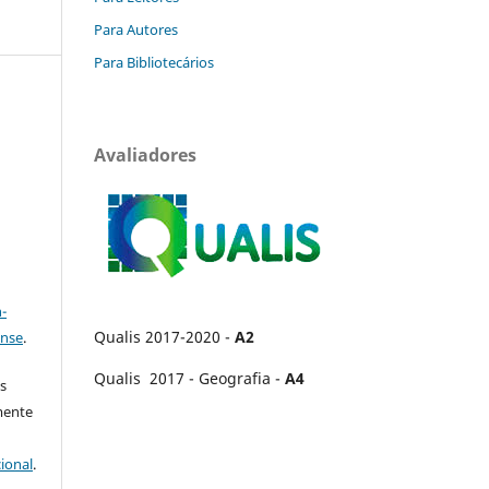
Para Autores
Para Bibliotecários
Avaliadores
a
-
Qualis 2017-2020 -
A2
ense
.
Qualis 2017 - Geografia -
A4
s
mente
ional
.