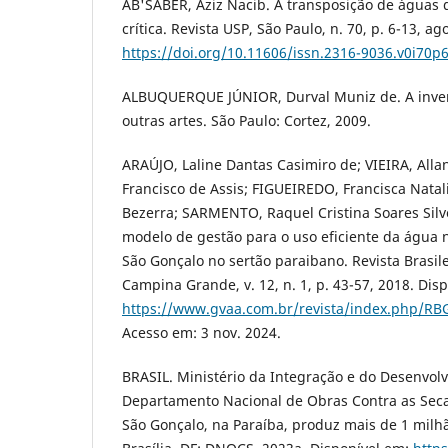
AB'SÁBER, Aziz Nacib. A transposição de águas d
crítica. Revista USP, São Paulo, n. 70, p. 6-13, ag
https://doi.org/10.11606/issn.2316-9036.v0i70p
ALBUQUERQUE JÚNIOR, Durval Muniz de. A inve
outras artes. São Paulo: Cortez, 2009.
ARAÚJO, Laline Dantas Casimiro de; VIEIRA, Al
Francisco de Assis; FIGUEIREDO, Francisca Natal
Bezerra; SARMENTO, Raquel Cristina Soares Silv
modelo de gestão para o uso eficiente da água 
São Gonçalo no sertão paraibano. Revista Brasil
Campina Grande, v. 12, n. 1, p. 43-57, 2018. Dis
https://www.gvaa.com.br/revista/index.php/RBG
Acesso em: 3 nov. 2024.
BRASIL. Ministério da Integração e do Desenvol
Departamento Nacional de Obras Contra as Seca
São Gonçalo, na Paraíba, produz mais de 1 milh