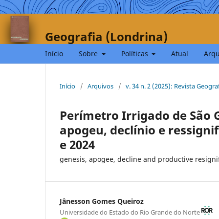
Geografia (Londrina)
Início
Sobre
Políticas
Atual
Arqu
Início
/
Arquivos
/
v. 34 n. 2 (2025): Revista Geogra
Perímetro Irrigado de São G
apogeu, declínio e ressigni
e 2024
genesis, apogee, decline and productive resigni
Jânesson Gomes Queiroz
Universidade do Estado do Rio Grande do Norte