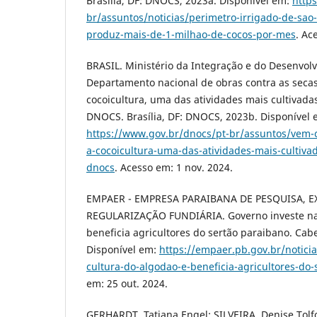
Brasília, DF: DNOCS, 2023a. Disponível em:
http
br/assuntos/noticias/perimetro-irrigado-de-sao
produz-mais-de-1-milhao-de-cocos-por-mes
. Ac
BRASIL. Ministério da Integração e do Desenvol
Departamento nacional de obras contra as seca
cocoicultura, uma das atividades mais cultivada
DNOCS. Brasília, DF: DNOCS, 2023b. Disponível 
https://www.gov.br/dnocs/pt-br/assuntos/vem
a-cocoicultura-uma-das-atividades-mais-cultiva
dnocs
. Acesso em: 1 nov. 2024.
EMPAER - EMPRESA PARAIBANA DE PESQUISA, E
REGULARIZAÇÃO FUNDIÁRIA. Governo investe na 
beneficia agricultores do sertão paraibano. Cab
Disponível em:
https://empaer.pb.gov.br/notici
cultura-do-algodao-e-beneficia-agricultores-do
em: 25 out. 2024.
GERHARDT, Tatiana Engel; SILVEIRA, Denise Tolf