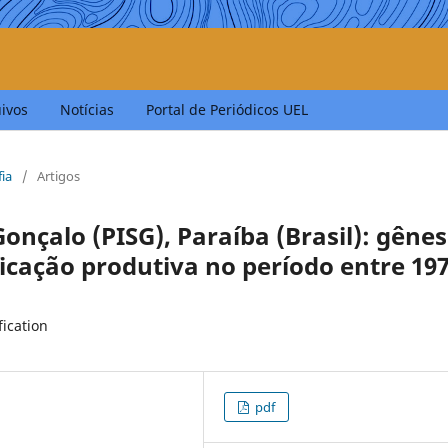
ivos
Notícias
Portal de Periódicos UEL
fia
/
Artigos
onçalo (PISG), Paraíba (Brasil): gênes
ficação produtiva no período entre 19
fication
pdf