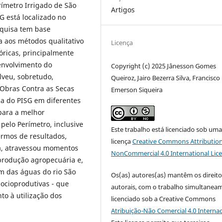
rímetro Irrigado de São
Artigos
G está localizado no
squisa tem base
a aos métodos qualitativo
Licença
óricas, principalmente
senvolvimento do
Copyright (c) 2025 Jânesson Gomes
lveu, sobretudo,
Queiroz, Jairo Bezerra Silva, Francisco
Obras Contra as Secas
Emerson Siqueira
a do PISG em diferentes
para a melhor
pelo Perímetro, inclusive
Este trabalho está licenciado sob um
ermos de resultados,
licença
Creative Commons Attribution
ia, atravessou momentos
NonCommercial 4.0 International Lic
produção agropecuária e,
m das águas do rio São
Os(as) autores(as) mantêm os direito
socioprodutivas - que
autorais, com o trabalho simultanea
to à utilização dos
licenciado sob a Creative Commons
Atribuição-Não Comercial 4.0 Internac