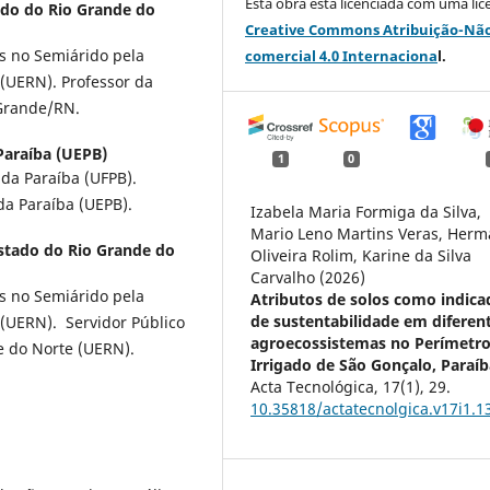
Esta obra está licenciada com uma lic
ado do Rio Grande do
Creative Commons Atribuição-Nã
s no Semiárido pela
comercial 4.0 Internaciona
l.
(UERN). Professor da
 Grande/RN.
Paraíba (UEPB)
1
0
 da Paraíba (UFPB).
da Paraíba (UEPB).
Izabela Maria Formiga da Silva,
Mario Leno Martins Veras, Her
stado do Rio Grande do
Oliveira Rolim, Karine da Silva
Carvalho (2026)
s no Semiárido pela
Atributos de solos como indica
de sustentabilidade em diferen
(UERN). Servidor Público
agroecossistemas no Perímetr
e do Norte (UERN).
Irrigado de São Gonçalo, Paraíb
Acta Tecnológica,
17
(1),
29.
10.35818/actatecnolgica.v17i1.1