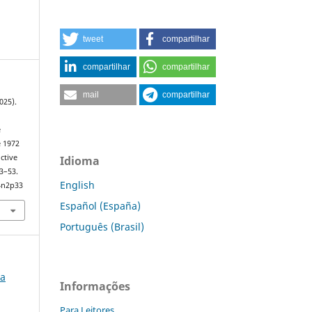
tweet
compartilhar
compartilhar
compartilhar
mail
compartilhar
2025).
e
e 1972
ctive
Idioma
33–53.
English
4n2p33
Español (España)
Português (Brasil)
ia
Informações
Para Leitores