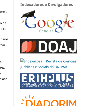
Indexadores e Divulgadores
 meio
to de
ódico
ar, nos
iva,
no
res.
e
s aos