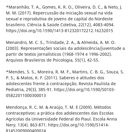
*Maranhão, T. A., Gomes, K. R. O., Oliveira, D. C., & Neto, J.
M. M. (2017). Repercussão da iniciação sexual na vida
sexual e reprodutiva de jovens de capital do Nordeste
brasileiro. Ciência & Saúde Coletiva, 22(12), 4083-4094.
https://doi.org/10.1590/1413-812320172212.16232015
Menandro, M. C. S., Trindade, Z. A., & Almeida, A. M. O.
(2003). Representações sociais da adolescência/juventude a
partir de textos jornalísticos (1968-1974 e 1996-2002).
Arquivos Brasileiros de Psicologia, 55(1), 42-55.
*Mendes, S. S., Moreira, R. M. F., Martins, C. B. G., Souza, S.
P. S., & Matos, K. F. (2011). Saberes e atitudes dos
adolescentes frente à contracepção. Revista Paulista de
Pediatria, 29(3), 385-91. https://doi.org/10.1590/S0103-
05822011000300013
Mendonça, R. C. M. & Araújo, T. M. E (2009). Métodos
contraceptivos: a prática dos adolescentes das Escolas
Agrícolas da Universidade Federal do Piauí. Escola Anna
Nery, 13(4). 863-871. https://doi.org/10.1590/S1414-
81452009000400024