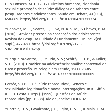
F., & Fonseca, M. C. (2017). Direitos humanos, cidadania
sexual e promoção de saúde: diálogos de saberes entre
pesquisadores e adolescentes. Saúde em Debate, 41(113),
658-669. https://doi.org/10.1590/0103-1104201711324
*Canavez, M. F., Soares, E., Silva, N. K. S. M., & Chaves, P. M.
(2010). Gravidez precoce na concepção dos adolescentes.
Revista de Pesquisa Cuidado é Fundamental Online, 2(ed.
supl.), 477-480. https://doi.org/10.9789/2175-
5361.2010.v0i0.%25p
*Cerqueira-Santos, E.; Paludo, S. S.; Schiró, E. D. B., & Koller,
S. H. (2010). Gravidez na adolescência: análise contextual de
risco e proteção. Psicologia em Estudo, 15(1), 73-85.
http://dx.doi.org/10.1590/S1413-73722010000100009
Corrêa, S. (1999). "Saúde reprodutiva", Gênero e
sexualidade: legitimação e novas interrogações. In K. Giffin
& S. H. Costa. (Orgs.). (1999). Questões da saúde
reprodutiva (pp. 19-38). Rio de Janeiro: FIOCRUZ.
*Correia, D. S., Cavalcante, J. C., Egito, E. S. T., & Maia, E. M.