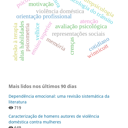
leitura
neuropsicologia
psicologia do trânsito
motivação
violência doméstica
orientação profissional
atenção
ensino superior
altas habilidades
adesão à terapia
velhice
avaliação psicológica
psicometria
representações sociais
cotidiano
memória
crenças
winnicott
Mais lidos nos últimos 90 dias
Dependência emocional: uma revisão sistemática da
literatura
719
Caracterização de homens autores de violência
doméstica contra mulheres
649