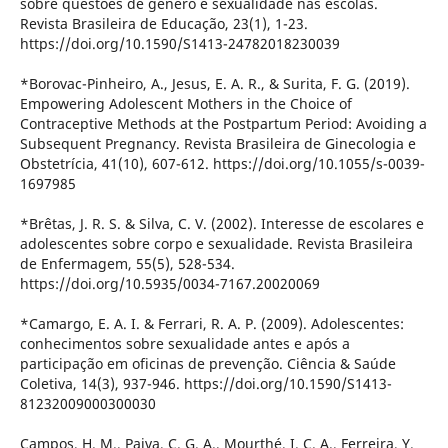
sobre questões de gênero e sexualidade nas escolas.
Revista Brasileira de Educação, 23(1), 1-23.
https://doi.org/10.1590/S1413-24782018230039
*Borovac-Pinheiro, A., Jesus, E. A. R., & Surita, F. G. (2019).
Empowering Adolescent Mothers in the Choice of
Contraceptive Methods at the Postpartum Period: Avoiding a
Subsequent Pregnancy. Revista Brasileira de Ginecologia e
Obstetrícia, 41(10), 607-612. https://doi.org/10.1055/s-0039-
1697985
*Brêtas, J. R. S. & Silva, C. V. (2002). Interesse de escolares e
adolescentes sobre corpo e sexualidade. Revista Brasileira
de Enfermagem, 55(5), 528-534.
https://doi.org/10.5935/0034-7167.20020069
*Camargo, E. A. I. & Ferrari, R. A. P. (2009). Adolescentes:
conhecimentos sobre sexualidade antes e após a
participação em oficinas de prevenção. Ciência & Saúde
Coletiva, 14(3), 937-946. https://doi.org/10.1590/S1413-
81232009000300030
Campos, H. M., Paiva, C. G. A., Mourthé, I. C. A., Ferreira, Y.