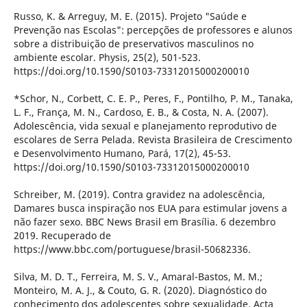
Russo, K. & Arreguy, M. E. (2015). Projeto "Saúde e
Prevenção nas Escolas": percepções de professores e alunos
sobre a distribuição de preservativos masculinos no
ambiente escolar. Physis, 25(2), 501-523.
https://doi.org/10.1590/S0103-73312015000200010
*Schor, N., Corbett, C. E. P., Peres, F., Pontilho, P. M., Tanaka,
L. F., França, M. N., Cardoso, E. B., & Costa, N. A. (2007).
Adolescência, vida sexual e planejamento reprodutivo de
escolares de Serra Pelada. Revista Brasileira de Crescimento
e Desenvolvimento Humano, Pará, 17(2), 45-53.
https://doi.org/10.1590/S0103-73312015000200010
Schreiber, M. (2019). Contra gravidez na adolescência,
Damares busca inspiração nos EUA para estimular jovens a
não fazer sexo. BBC News Brasil em Brasília. 6 dezembro
2019. Recuperado de
https://www.bbc.com/portuguese/brasil-50682336.
Silva, M. D. T., Ferreira, M. S. V., Amaral-Bastos, M. M.;
Monteiro, M. A. J., & Couto, G. R. (2020). Diagnóstico do
conhecimento dos adolescentes sobre sexualidade. Acta