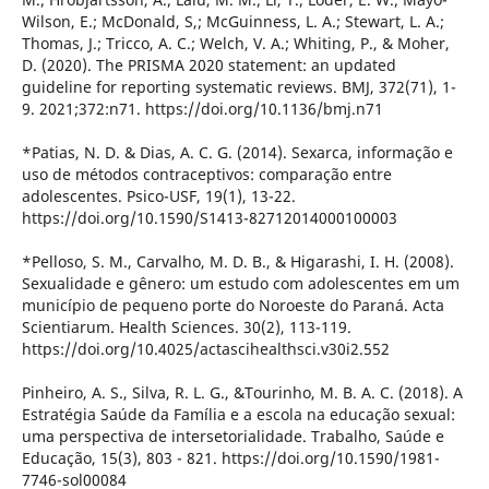
Wilson, E.; McDonald, S,; McGuinness, L. A.; Stewart, L. A.;
Thomas, J.; Tricco, A. C.; Welch, V. A.; Whiting, P., & Moher,
D. (2020). The PRISMA 2020 statement: an updated
guideline for reporting systematic reviews. BMJ, 372(71), 1-
9. 2021;372:n71. https://doi.org/10.1136/bmj.n71
*Patias, N. D. & Dias, A. C. G. (2014). Sexarca, informação e
uso de métodos contraceptivos: comparação entre
adolescentes. Psico-USF, 19(1), 13-22.
https://doi.org/10.1590/S1413-82712014000100003
*Pelloso, S. M., Carvalho, M. D. B., & Higarashi, I. H. (2008).
Sexualidade e gênero: um estudo com adolescentes em um
município de pequeno porte do Noroeste do Paraná. Acta
Scientiarum. Health Sciences. 30(2), 113-119.
https://doi.org/10.4025/actascihealthsci.v30i2.552
Pinheiro, A. S., Silva, R. L. G., &Tourinho, M. B. A. C. (2018). A
Estratégia Saúde da Família e a escola na educação sexual:
uma perspectiva de intersetorialidade. Trabalho, Saúde e
Educação, 15(3), 803 - 821. https://doi.org/10.1590/1981-
7746-sol00084