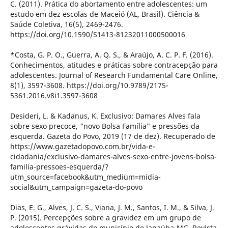
C. (2011). Prática do abortamento entre adolescentes: um
estudo em dez escolas de Maceió (AL, Brasil). Ciência &
Saúde Coletiva, 16(5), 2469-2476.
https://doi.org/10.1590/S1413-81232011000500016
*Costa, G. P. O., Guerra, A. Q. S., & Araújo, A. C. P. F. (2016).
Conhecimentos, atitudes e práticas sobre contracepção para
adolescentes. Journal of Research Fundamental Care Online,
8(1), 3597-3608. https://doi.org/10.9789/2175-
5361.2016.v8i1.3597-3608
Desideri, L. & Kadanus, K. Exclusivo: Damares Alves fala
sobre sexo precoce, "novo Bolsa Família" e pressões da
esquerda. Gazeta do Povo, 2019 (17 de dez). Recuperado de
https://www.gazetadopovo.com.br/vida-e-
cidadania/exclusivo-damares-alves-sexo-entre-jovens-bolsa-
familia-pressoes-esquerda/?
utm_source=facebook&utm_medium=midia-
social&utm_campaign=gazeta-do-povo
Dias, E. G., Alves, J. C. S., Viana, J. M., Santos, I. M., & Silva, J.
P. (2015). Percepções sobre a gravidez em um grupo de
adolescentes grávidas do município de Janaúba-MG. Revista