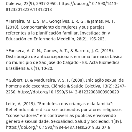
Coletiva, 23(9), 2937-2950. https://doi.org/10.1590/1413-
81232018239.11312018
*Ferreira, M. L. S. M., Gonçalves, I. R. G., & Jamas, M. T.
(2010). Comportamiento de mujeres y sus parejas
referentes a la planificación familiar. Investigación y
Educación en Enfermería Medellín, 28(2), 195-203.
*Fonseca, A. C. N., Gomes, A. T., & Barreto, J. G. (2015).
Distribuição de anticoncepcionais em uma farmácia básica
no município de São José do Calçado - ES. Acta Biomedica
Brasiliensia. 6(1), 10-20.
*Gubert, D. & Madureira, V. S. F. (2008). Iniciação sexual de
homens adolescentes. Ciência & Saúde Coletiva, 13(2): 2247-
2256. https://doi.org/10.1590/S1413-81232008000900029
Leite, V. (2019). "Em defesa das crianças e da família":
Refletindo sobre discursos acionados por atores religiosos
"conservadores" em controvérsias públicas envolvendo
gênero e sexualidade. Sexualidad, Salud y Sociedad, 1(39).
https://doi.org/10.1590/1984-6487.sess.2019.32.07.a