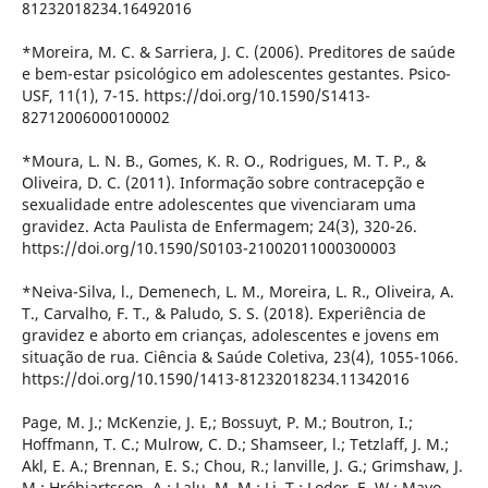
81232018234.16492016
*Moreira, M. C. & Sarriera, J. C. (2006). Preditores de saúde
e bem-estar psicológico em adolescentes gestantes. Psico-
USF, 11(1), 7-15. https://doi.org/10.1590/S1413-
82712006000100002
*Moura, L. N. B., Gomes, K. R. O., Rodrigues, M. T. P., &
Oliveira, D. C. (2011). Informação sobre contracepção e
sexualidade entre adolescentes que vivenciaram uma
gravidez. Acta Paulista de Enfermagem; 24(3), 320-26.
https://doi.org/10.1590/S0103-21002011000300003
*Neiva-Silva, l., Demenech, L. M., Moreira, L. R., Oliveira, A.
T., Carvalho, F. T., & Paludo, S. S. (2018). Experiência de
gravidez e aborto em crianças, adolescentes e jovens em
situação de rua. Ciência & Saúde Coletiva, 23(4), 1055-1066.
https://doi.org/10.1590/1413-81232018234.11342016
Page, M. J.; McKenzie, J. E,; Bossuyt, P. M.; Boutron, I.;
Hoffmann, T. C.; Mulrow, C. D.; Shamseer, l.; Tetzlaff, J. M.;
Akl, E. A.; Brennan, E. S.; Chou, R.; lanville, J. G.; Grimshaw, J.
M.; Hróbjartsson, A.; Lalu, M. M.; Li, T.; Loder, E. W.; Mayo-