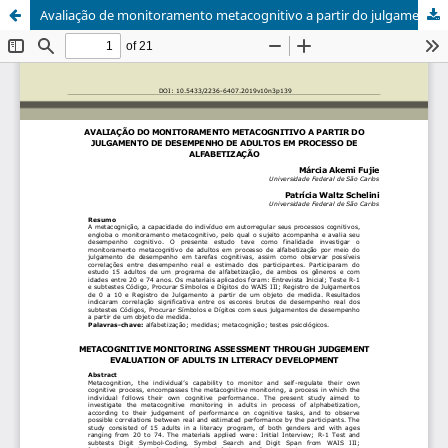
Avaliação de monitoramento metacognitivo a partir do julgamento de desempenho em adultos em processo de alfabetização