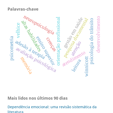
Palavras-chave
neuropsicologia
desenvolvimento
gestão em saúde
orientação profissional
pesquisa documental
psicologia do trânsito
altas habilidades
velhice
ensino superior
psicometria
crenças
adesão à terapia
atenção
avaliação psicológica
atendimento
memória
winnicott
leitura
Mais lidos nos últimos 90 dias
Dependência emocional: uma revisão sistemática da
literatura