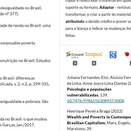
copiar e redistribuir o material em qual
suporte ou formato.
Adaptar
- remixar
esigualdade no Brasil.
ão nº 377).
transformar, e criar a partir do material
atribuindo
o devido crédito e prover u
ade de renda no Brasil: uma
para a licença e indicar se mudanças f
feitas.
ecomposable poverty
nutrição no Brasil. Estudos
5
0
Juliana Fernandes-Eloi, Aluísio Fer
 Brasil: diferenças
de Lima, Anne Joyce Lima Dantas (
icada, v. 2, n.2, p. 299-315,
Psicologia e populações
vulnerabilizadas.
139.
10.7476/9786556308937.0008
sigualdade e pobreza. São
Henrique Pereira Braga (2022)
Wealth and Poverty in Contempo
da no Brasil: o que mudou
Brazilian Capitalism.
Marx, Engels,
 Garças, jan./2017.
Marxisms,
39.