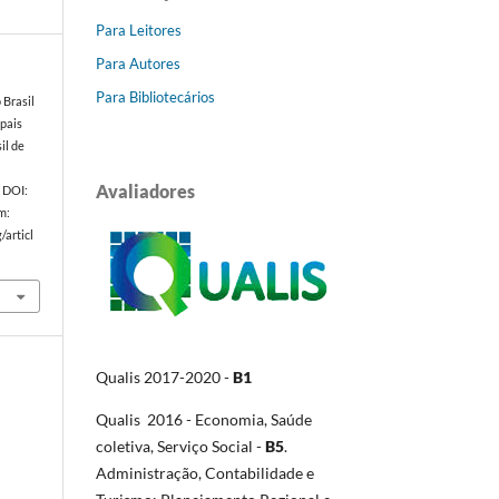
Para Leitores
Para Autores
Para Bibliotecários
 Brasil
ipais
il de
Avaliadores
9. DOI:
m:
/articl
Qualis 2017-2020 -
B1
Qualis 2016 - Economia, Saúde
coletiva, Serviço Social -
B5
.
Administração, Contabilidade e