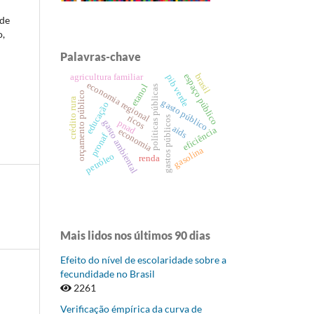
 de
o,
Palavras-chave
espaço público
agricultura familiar
brasil
pib verde
economia regional
etanol
políticas públicas
orçamento público
crédito rura
gasto público
educação
ricos
gastos públicos
pnad
gasto ambiental
aids
eficiência
economia
pronaf
gasolina
petróleo
renda
Mais lidos nos últimos 90 dias
Efeito do nível de escolaridade sobre a
fecundidade no Brasil
2261
Verificação émpírica da curva de