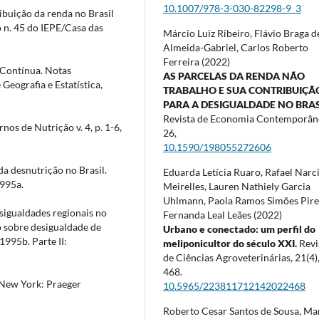
10.1007/978-3-030-82298-9_3
ibuição da renda no Brasil
n. 45 do IEPE/Casa das
Márcio Luiz Ribeiro, Flávio Braga d
Almeida-Gabriel, Carlos Roberto
Ferreira (2022)
 Contínua. Notas
AS PARCELAS DA RENDA NÃO
 Geografia e Estatística,
TRABALHO E SUA CONTRIBUIÇÃ
PARA A DESIGUALDADE NO BRAS
Revista de Economia Contemporân
s de Nutrição v. 4, p. 1-6,
26
,
10.1590/198055272606
a desnutrição no Brasil.
Eduarda Letícia Ruaro, Rafael Narc
1995a.
Meirelles, Lauren Nathiely Garcia
Uhlmann, Paola Ramos Simões Pire
sigualdades regionais no
Fernanda Leal Leães (2022)
io sobre desigualdade de
Urbano e conectado: um perfil do
1995b. Parte II:
meliponicultor do século XXI.
Revi
de Ciências Agroveterinárias,
21
(4)
468.
. New York: Praeger
10.5965/223811712142022468
Roberto Cesar Santos de Sousa, Ma