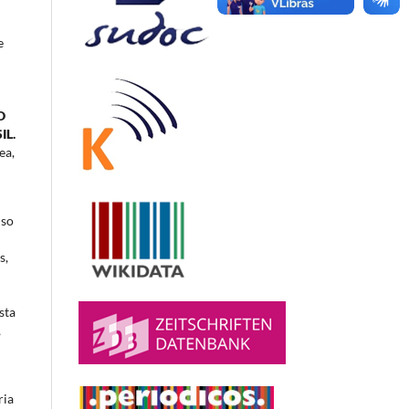
e
O
IL.
ea,
iso
s,
sta
,
ria