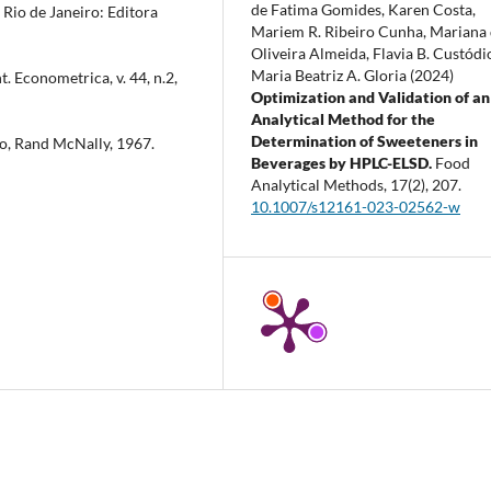
de Fatima Gomides, Karen Costa,
 Rio de Janeiro: Editora
Mariem R. Ribeiro Cunha, Mariana
Oliveira Almeida, Flavia B. Custódi
Maria Beatriz A. Gloria (2024)
 Econometrica, v. 44, n.2,
Optimization and Validation of an
Analytical Method for the
Determination of Sweeteners in
o, Rand McNally, 1967.
Beverages by HPLC-ELSD.
Food
Analytical Methods,
17
(2),
207.
10.1007/s12161-023-02562-w