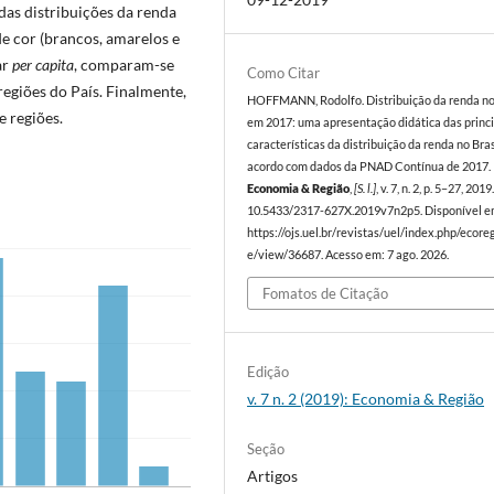
das distribuições da renda
e cor (brancos, amarelos e
ar
per capita
, comparam-se
Como Citar
regiões do País. Finalmente,
HOFFMANN, Rodolfo. Distribuição da renda no
e regiões.
em 2017: uma apresentação didática das princ
características da distribuição da renda no Bras
acordo com dados da PNAD Contínua de 2017.
Economia & Região
,
[S. l.]
, v. 7, n. 2, p. 5–27, 201
10.5433/2317-627X.2019v7n2p5. Disponível e
https://ojs.uel.br/revistas/uel/index.php/ecoreg
e/view/36687. Acesso em: 7 ago. 2026.
Fomatos de Citação
Edição
v. 7 n. 2 (2019): Economia & Região
Seção
Artigos