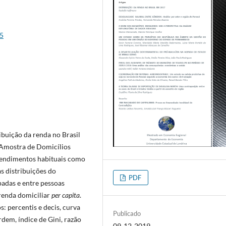
p5
ibuição da renda no Brasil
 Amostra de Domicílios
rendimentos habituais como
as distribuições do
PDF
padas e entre pessoas
renda domiciliar
per capita
.
s: percentis e decis, curva
Publicado
dem, índice de Gini, razão
09-12-2019