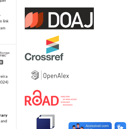
quer
,
,
m link
oram
0
reira
2024)
rary
 and