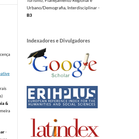
Turismo; Planejamento Regional e
Urbano/Demografia, Interdisciplinar -
B3
Indexadores e Divulgadores
icença
ative
rais
s)
ia &
imeira
har
-