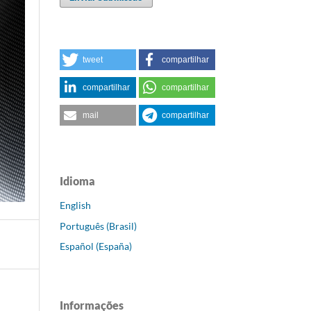
tweet
compartilhar
compartilhar
compartilhar
mail
compartilhar
Idioma
English
Português (Brasil)
Español (España)
Informações