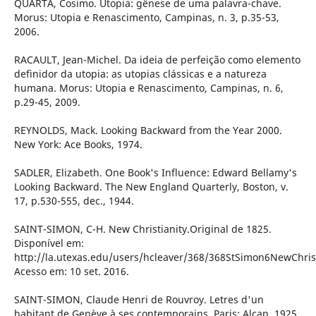
QUARTA, Cosimo. Utopia: gênese de uma palavra-chave.
Morus: Utopia e Renascimento, Campinas, n. 3, p.35-53,
2006.
RACAULT, Jean-Michel. Da ideia de perfeição como elemento
definidor da utopia: as utopias clássicas e a natureza
humana. Morus: Utopia e Renascimento, Campinas, n. 6,
p.29-45, 2009.
REYNOLDS, Mack. Looking Backward from the Year 2000.
New York: Ace Books, 1974.
SADLER, Elizabeth. One Book's Influence: Edward Bellamy's
Looking Backward. The New England Quarterly, Boston, v.
17, p.530-555, dec., 1944.
SAINT-SIMON, C-H. New Christianity.Original de 1825.
Disponível em:
http://la.utexas.edu/users/hcleaver/368/368StSimon6NewChrist
Acesso em: 10 set. 2016.
SAINT-SIMON, Claude Henri de Rouvroy. Letres d'un
habitant de Genève à ses contemporains. Paris: Alcan, 1925.