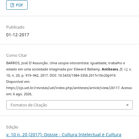
PDF
Publicado
01-12-2017
Como Citar
BARROS, José D'Assunção. Uma utopia oitocentista: igualdade, trabalho e
estado em uma sociedade imaginada por Edward Bellamy.
Antíteses
,
[S. l.]
, v.
10, n. 20, p. 919–942, 2017. DOI: 10.5433/1984-3356.2017v10n20p919.
Disponível em:
https://ojs.uel.br/revistas/uel/index.php/antiteses/article/view/26117. Acesso
em: 6 ago. 2026.
Fomatos de Citação
Edição
v. 10 n. 20 (2017): Dossie - Cultura Intelectual e Cultura