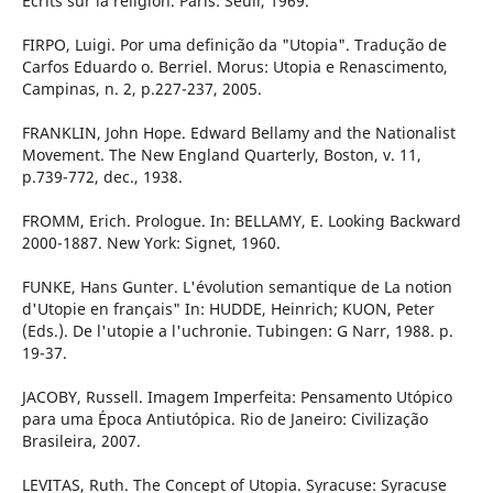
Écrits sur la religion. Paris: Seuil, 1969.
FIRPO, Luigi. Por uma definição da "Utopia". Tradução de
Carfos Eduardo o. Berriel. Morus: Utopia e Renascimento,
Campinas, n. 2, p.227-237, 2005.
FRANKLIN, John Hope. Edward Bellamy and the Nationalist
Movement. The New England Quarterly, Boston, v. 11,
p.739-772, dec., 1938.
FROMM, Erich. Prologue. In: BELLAMY, E. Looking Backward
2000-1887. New York: Signet, 1960.
FUNKE, Hans Gunter. L'évolution semantique de La notion
d'Utopie en français" In: HUDDE, Heinrich; KUON, Peter
(Eds.). De l'utopie a l'uchronie. Tubingen: G Narr, 1988. p.
19-37.
JACOBY, Russell. Imagem Imperfeita: Pensamento Utópico
para uma Época Antiutópica. Rio de Janeiro: Civilização
Brasileira, 2007.
LEVITAS, Ruth. The Concept of Utopia. Syracuse: Syracuse