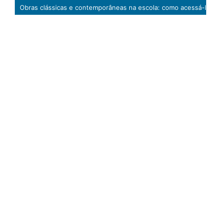
Obras clássicas e contemporâneas na escola: como acessá-las, por que lê-las?