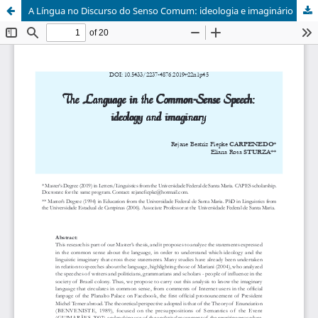
A Língua no Discurso do Senso Comum: ideologia e imaginário