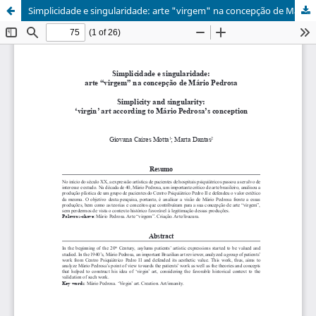
Simplicidade e singularidade: arte "virgem" na concepção de Mário Pedrosa