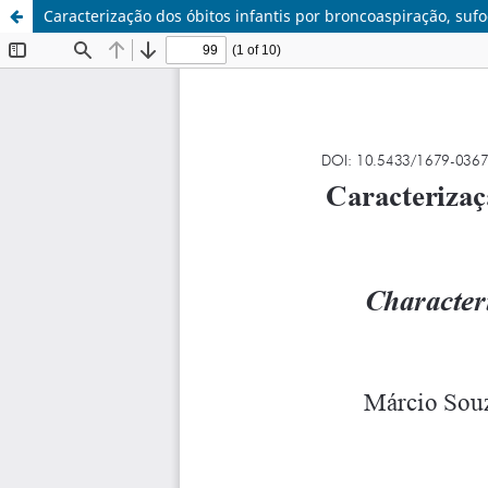
Caracterização dos óbitos infantis por broncoaspiração, suf