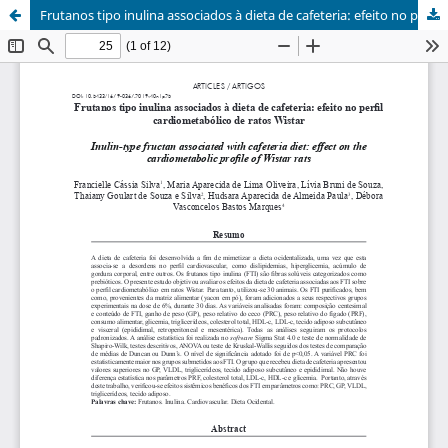
Frutanos tipo inulina associados à dieta de cafeteria: efeito no perfil cardiometabólico de ratos Wistar