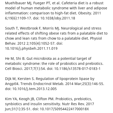
Muehlbauer MJ, Fueger PT, et al. Cafeteria diet is a robust
model of human metabolic syndrome with liver and adipose
inflammation: comparison to high-fat diet. Obesity. 2011
6;19(6):1109-17. doi: 10.1038/oby.2011.18
South T, Westbrook F, Morris MJ. Neurological and stress
related effects of shifting obese rats from a palatable diet to
chow and lean rats from chow to a palatable diet. Physiol
Behav. 2012 2;105(4):1052-57. doi:
10.1016/j.physbeh.2011.11.019
He M, Shi B. Gut microbiota as a potential target of
metabolic syndrome: the role of probiotics and prebiotics.
Cell Biosci. 2017;7(1):54. doi: 10.1186/s13578-017-0183-1
Dijk W, Kersten S. Regulation of lipoprotein lipase by
Angptl4. Trends Endocrinol Metab. 2014 Mar;25(3):146-55.
doi: 10.1016/j.tem.2013.12.005
Kim YA, Keogh JB, Clifton PM. Probiotics, prebiotics,
synbiotics and insulin sensitivity. Nutr Res Rev. 2017
Jun;31(1):35-51. doi: 10.1017/S095442241700018X