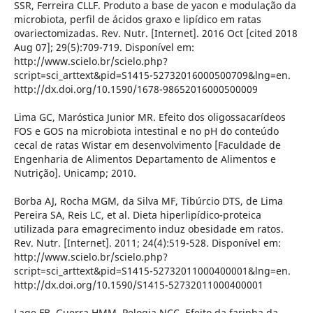
SSR, Ferreira CLLF. Produto a base de yacon e modulação da
microbiota, perfil de ácidos graxo e lipídico em ratas
ovariectomizadas. Rev. Nutr. [Internet]. 2016 Oct [cited 2018
Aug 07]; 29(5):709-719. Disponível em:
http://www.scielo.br/scielo.php?
script=sci_arttext&pid=S1415-52732016000500709&lng=en.
http://dx.doi.org/10.1590/1678-98652016000500009
Lima GC, Maróstica Junior MR. Efeito dos oligossacarídeos
FOS e GOS na microbiota intestinal e no pH do conteúdo
cecal de ratas Wistar em desenvolvimento [Faculdade de
Engenharia de Alimentos Departamento de Alimentos e
Nutrição]. Unicamp; 2010.
Borba AJ, Rocha MGM, da Silva MF, Tibúrcio DTS, de Lima
Pereira SA, Reis LC, et al. Dieta hiperlipídico-proteica
utilizada para emagrecimento induz obesidade em ratos.
Rev. Nutr. [Internet]. 2011; 24(4):519-528. Disponível em:
http://www.scielo.br/scielo.php?
script=sci_arttext&pid=S1415-52732011000400001&lng=en.
http://dx.doi.org/10.1590/S1415-52732011000400001
Lage FB, Guerra HMM, Pelogia NCC. Efeito da farinha da