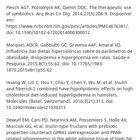
Flesch AGT, Poziomyck AK, Damin DDC. The therapeutic use
of symbiotics. Arq Bras Cir Dig. 2014;27(3):206-9. Disponível
em:
https://www.ncbi.nlm.nih.gov/pmc/articles/PMC4676381/.
doi: 10.1590/S0102-67202014000300012
Marques ADCR, Gabbiatti GC, Gravena AAF, Amaral VD.
Influência das dietas hipercalóricas sobre os parâmetros de
obesidade, dislipidemia e hiperglicemia em ratos. Saúde e
Pesquisa. 2015;8(1):55-62. doi: 10.17765/1983-
1870.2015v8n1p55-62
Huang W, Lin C, Hsu Y, Chiu Y, Chen Y, Wu M, et al. Inulin
and fibersol-2 combined have hypolipidemic effects on high
cholesterol diet-induced hyperlipidemia in hamsters.
Molecules (Basel, Switzerland). 2016;3(21):313. doi:
10.3390/molecules21030313
Dewulf EM, Cani PD, Neyrinck AM, Possemiers S, Holle AV,
Muccioli GG, et al. Inulin-type fructans with prebiotic
properties counteract GPR43 overexpression and PPAR-
related adipogenesis in the white adipose tissue of high-fat