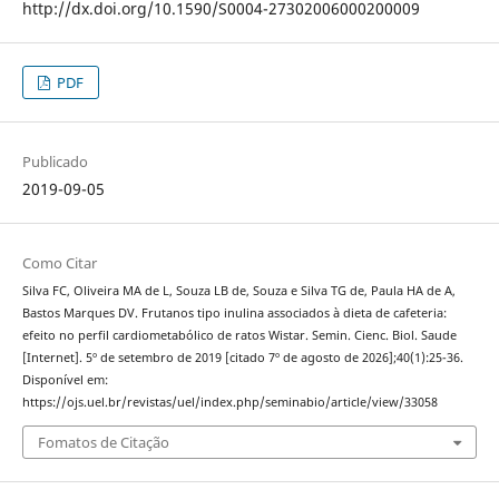
http://dx.doi.org/10.1590/S0004-27302006000200009
PDF
Publicado
2019-09-05
Como Citar
Silva FC, Oliveira MA de L, Souza LB de, Souza e Silva TG de, Paula HA de A,
Bastos Marques DV. Frutanos tipo inulina associados à dieta de cafeteria:
efeito no perfil cardiometabólico de ratos Wistar. Semin. Cienc. Biol. Saude
[Internet]. 5º de setembro de 2019 [citado 7º de agosto de 2026];40(1):25-36.
Disponível em:
https://ojs.uel.br/revistas/uel/index.php/seminabio/article/view/33058
Fomatos de Citação