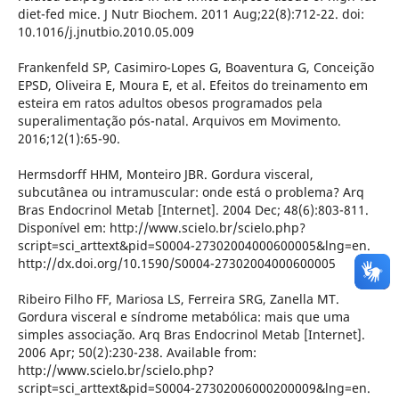
diet-fed mice. J Nutr Biochem. 2011 Aug;22(8):712-22. doi:
10.1016/j.jnutbio.2010.05.009
Frankenfeld SP, Casimiro-Lopes G, Boaventura G, Conceição
EPSD, Oliveira E, Moura E, et al. Efeitos do treinamento em
esteira em ratos adultos obesos programados pela
superalimentação pós-natal. Arquivos em Movimento.
2016;12(1):65-90.
Hermsdorff HHM, Monteiro JBR. Gordura visceral,
subcutânea ou intramuscular: onde está o problema? Arq
Bras Endocrinol Metab [Internet]. 2004 Dec; 48(6):803-811.
Disponível em: http://www.scielo.br/scielo.php?
script=sci_arttext&pid=S0004-27302004000600005&lng=en.
http://dx.doi.org/10.1590/S0004-27302004000600005
Ribeiro Filho FF, Mariosa LS, Ferreira SRG, Zanella MT.
Gordura visceral e síndrome metabólica: mais que uma
simples associação. Arq Bras Endocrinol Metab [Internet].
2006 Apr; 50(2):230-238. Available from:
http://www.scielo.br/scielo.php?
script=sci_arttext&pid=S0004-27302006000200009&lng=en.