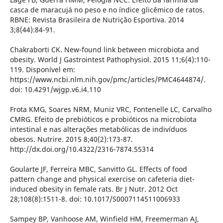
casca de maracujá no peso e no índice glicêmico de ratos.
RBNE: Revista Brasileira de Nutrição Esportiva. 2014
3;8(44):84-91.
Chakraborti CK. New-found link between microbiota and
obesity. World J Gastrointest Pathophysiol. 2015 11;6(4):110-
119. Disponível em:
https://www.ncbi.nlm.nih.gov/pmc/articles/PMC4644874/.
doi: 10.4291/wjgp.v6.i4.110
Frota KMG, Soares NRM, Muniz VRC, Fontenelle LC, Carvalho
CMRG. Efeito de prebióticos e probióticos na microbiota
intestinal e nas alterações metabólicas de indivíduos
obesos. Nutrire. 2015 8;40(2):173-87.
http://dx.doi.org/10.4322/2316-7874.55314
Goularte JF, Ferreira MBC, Sanvitto GL. Effects of food
pattern change and physical exercise on cafeteria diet-
induced obesity in female rats. Br J Nutr. 2012 Oct
28;108(8):1511-8. doi: 10.1017/S0007114511006933
Sampey BP, Vanhoose AM, Winfield HM, Freemerman AJ,