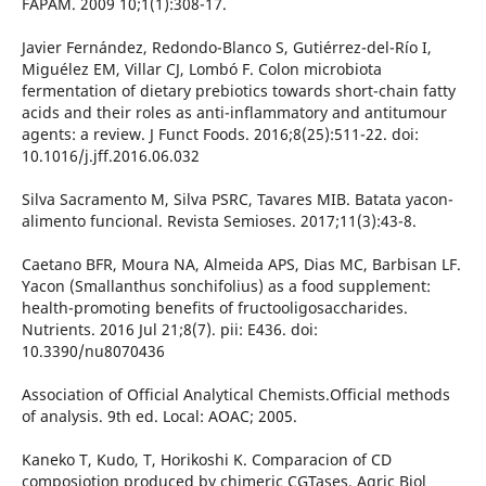
FAPAM. 2009 10;1(1):308-17.
Javier Fernández, Redondo-Blanco S, Gutiérrez-del-Río I,
Miguélez EM, Villar CJ, Lombó F. Colon microbiota
fermentation of dietary prebiotics towards short-chain fatty
acids and their roles as anti-inflammatory and antitumour
agents: a review. J Funct Foods. 2016;8(25):511-22. doi:
10.1016/j.jff.2016.06.032
Silva Sacramento M, Silva PSRC, Tavares MIB. Batata yacon-
alimento funcional. Revista Semioses. 2017;11(3):43-8.
Caetano BFR, Moura NA, Almeida APS, Dias MC, Barbisan LF.
Yacon (Smallanthus sonchifolius) as a food supplement:
health-promoting benefits of fructooligosaccharides.
Nutrients. 2016 Jul 21;8(7). pii: E436. doi:
10.3390/nu8070436
Association of Official Analytical Chemists.Official methods
of analysis. 9th ed. Local: AOAC; 2005.
Kaneko T, Kudo, T, Horikoshi K. Comparacion of CD
composiotion produced by chimeric CGTases. Agric Biol