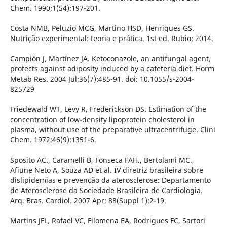
Chem. 1990;1(54):197-201.
Costa NMB, Peluzio MCG, Martino HSD, Henriques GS.
Nutrição experimental: teoria e prática. 1st ed. Rubio; 2014.
Campión J, Martínez JA. Ketoconazole, an antifungal agent,
protects against adiposity induced by a cafeteria diet. Horm
Metab Res. 2004 Jul;36(7):485-91. doi: 10.1055/s-2004-
825729
Friedewald WT, Levy R, Frederickson DS. Estimation of the
concentration of low-density lipoprotein cholesterol in
plasma, without use of the preparative ultracentrifuge. Clini
Chem. 1972;46(9):1351-6.
Sposito AC., Caramelli B, Fonseca FAH., Bertolami MC.,
Afiune Neto A, Souza AD et al. IV diretriz brasileira sobre
dislipidemias e prevenção da aterosclerose: Departamento
de Aterosclerose da Sociedade Brasileira de Cardiologia.
Arq. Bras. Cardiol. 2007 Apr; 88(Suppl 1):2-19.
Martins JFL, Rafael VC, Filomena EA, Rodrigues FC, Sartori