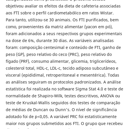
objetivou avaliar os efeitos da dieta de cafeteria associadas
aos FTI sobre o perfil cardiometabólico em ratos Wistar.
Para tanto, utilizou-se 30 animais. Os FTI purificados, bem
como, provenientes da matriz alimentar (yacon em pó),
foram adicionados a seus respectivos grupos experimentais
na dose de 6%, durante 30 dias. As variáveis analisadas
foram: composição centesimal e conteúdo de FTI, ganho de
peso (GP), peso relativo do ceco (PRC), peso relativo do
fígado (PRF), consumo alimentar, glicemia, triglicerídeos,
colesterol total, HDL-c, LDL-c, tecido adiposo subcutâneo e
visceral (epididimal, retroperitoneal e mesentérica). Todas
as análises seguiram os protocolos padronizados. A análise
estatística foi realizada no software Sigma Stat 4.0 e teste de
normalidade de Shapiro-Wilk, testes descritivos, ANOVA ou
teste de Kruskal-Wallis seguidos dos testes de comparação
de médias de Duncan ou Dunn's. O nível de significância
adotado foi de p<0,05. A variável PRC foi estatisticamente
maior nos grupos submetidos aos FTI. O grupo que recebeu