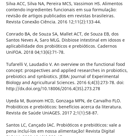
Silva ACC, Silva NA, Pereira MCS, Vassimon HS. Alimentos
contendo ingredientes funcionais em sua formulação:
revisão de artigos publicados em revistas brasileiras.
Revista Conexão Ciência. 2016 12;11(2):133-44.
Conrado BA, de Souza SA, Mallet ACT, de Souza EB, dos
Santos Neves A, Saro MLG. Disbiose intestinal em idosos e
aplicabilidade dos probióticos e prebióticos. Cadernos
UniFOA. 2018 04;13(6):71-78.
Tufarelli V, Laudadio V. An overview on the functional food
concept: prospectives and applied researches in probiotics,
prebiotics and synbiotics. JEBA: Journal of Experimental
Biology and Agricultural Sciences. 2016 6;4(3):273-78. doi:
http://dx.doi.org/10.18006/2016.4(3S).273.278
Uyeda M, Buonom HCD, Gonzaga MFN, de Carvalho FLO.
Probióticos e prebióticos: benefícios acerca da literatura.
Revista de Saúde UniAGES. 2017 2;1(1):58-87.
Santos LC, Cançado IAC. Probióticos e prebióticos: vale a
pena incluí-los em nossa alimentação! Revista Digital