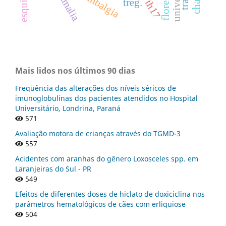
mammalia
lombalgia
treg.
th17
Mais lidos nos últimos 90 dias
Freqüência das alterações dos níveis séricos de
imunoglobulinas dos pacientes atendidos no Hospital
Universitário, Londrina, Paraná
571
Avaliação motora de crianças através do TGMD-3
557
Acidentes com aranhas do gênero Loxosceles spp. em
Laranjeiras do Sul - PR
549
Efeitos de diferentes doses de hiclato de doxiciclina nos
parâmetros hematológicos de cães com erliquiose
504