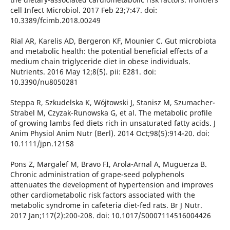
cell Infect Microbiol. 2017 Feb 23;7:47. doi:
10.3389/fcimb.2018.00249
Rial AR, Karelis AD, Bergeron KF, Mounier C. Gut microbiota
and metabolic health: the potential beneficial effects of a
medium chain triglyceride diet in obese individuals.
Nutrients. 2016 May 12;8(5). pii: E281. doi:
10.3390/nu8050281
Steppa R, Szkudelska K, Wójtowski J, Stanisz M, Szumacher-
Strabel M, Czyzak-Runowska G, et al. The metabolic profile
of growing lambs fed diets rich in unsaturated fatty acids. J
Anim Physiol Anim Nutr (Berl). 2014 Oct;98(5):914-20. doi:
10.1111/jpn.12158
Pons Z, Margalef M, Bravo FI, Arola-Arnal A, Muguerza B.
Chronic administration of grape-seed polyphenols
attenuates the development of hypertension and improves
other cardiometabolic risk factors associated with the
metabolic syndrome in cafeteria diet-fed rats. Br J Nutr.
2017 Jan;117(2):200-208. doi: 10.1017/S0007114516004426