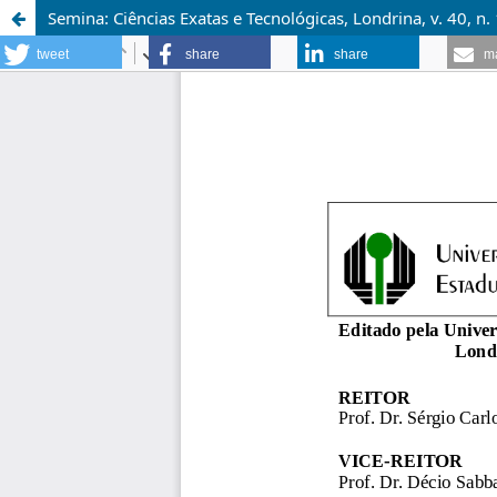
Semina: Ciências Exatas e Tecnológicas, Londrina, v. 40, n. 
tweet
share
share
ma