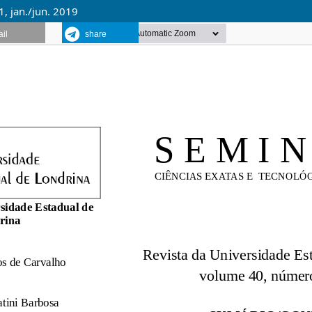
1, jan./jun. 2019
il
share