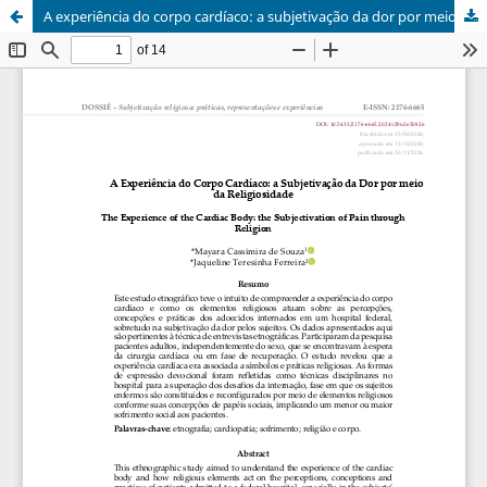
A experiência do corpo cardíaco: a subjetivação da dor por meio da religiosidade