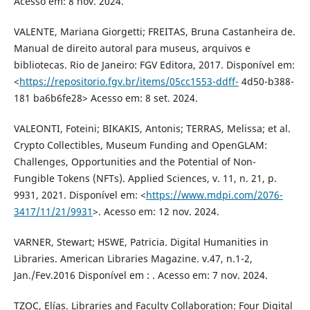
Acesso em: 8 nov. 2024.
VALENTE, Mariana Giorgetti; FREITAS, Bruna Castanheira de.
Manual de direito autoral para museus, arquivos e
bibliotecas. Rio de Janeiro: FGV Editora, 2017. Disponível em:
<
https://repositorio.fgv.br/items/05cc1553-ddff-
4d50-b388-
181 ba6b6fe28> Acesso em: 8 set. 2024.
VALEONTI, Foteini; BIKAKIS, Antonis; TERRAS, Melissa; et al.
Crypto Collectibles, Museum Funding and OpenGLAM:
Challenges, Opportunities and the Potential of Non-
Fungible Tokens (NFTs). Applied Sciences, v. 11, n. 21, p.
9931, 2021. Disponível em: <
https://www.mdpi.com/2076-
3417/11/21/9931
>. Acesso em: 12 nov. 2024.
VARNER, Stewart; HSWE, Patricia. Digital Humanities in
Libraries. American Libraries Magazine. v.47, n.1-2,
Jan./Fev.2016 Disponível em : . Acesso em: 7 nov. 2024.
TZOC, Elías. Libraries and Faculty Collaboration: Four Digital