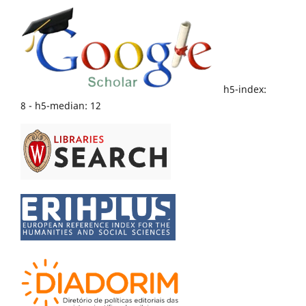
h5-index:
8 - h5-median: 12