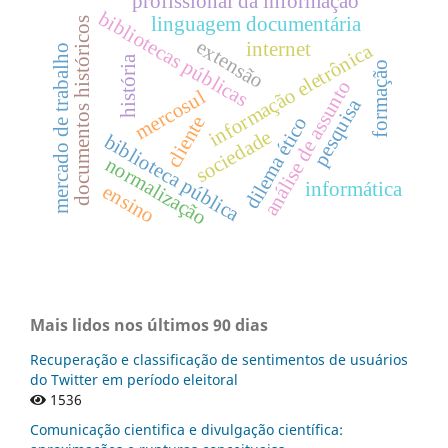
profissional da informação
bibliotecas públicas
linguagem documentária
documentos históricos
extensão
internet
informação eletrônica
mercado de trabalho
história
formação
análise de assunto
mercosul
pesquisa
cliente
dilema ético
sociedade
biblioteca pública
normalização
informática
ensino
Mais lidos nos últimos 90 dias
Recuperação e classificação de sentimentos de usuários
do Twitter em período eleitoral
1536
Comunicação cientifica e divulgação científica: