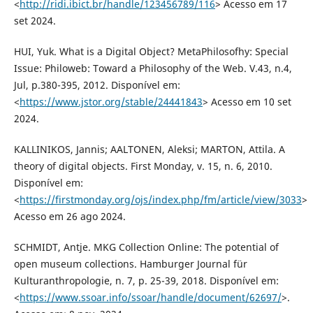
<
http://ridi.ibict.br/handle/123456789/116
> Acesso em 17
set 2024.
HUI, Yuk. What is a Digital Object? MetaPhilosofhy: Special
Issue: Philoweb: Toward a Philosophy of the Web. V.43, n.4,
Jul, p.380-395, 2012. Disponível em:
<
https://www.jstor.org/stable/24441843
> Acesso em 10 set
2024.
KALLINIKOS, Jannis; AALTONEN, Aleksi; MARTON, Attila. A
theory of digital objects. First Monday, v. 15, n. 6, 2010.
Disponível em:
<
https://firstmonday.org/ojs/index.php/fm/article/view/3033
>
Acesso em 26 ago 2024.
SCHMIDT, Antje. MKG Collection Online: The potential of
open museum collections. Hamburger Journal für
Kulturanthropologie, n. 7, p. 25-39, 2018. Disponível em:
<
https://www.ssoar.info/ssoar/handle/document/62697/
>.