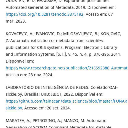
OUDSTEN, B. D; HAAGSMA, D. Exploration possibilities
Automated Generation of Metadata. 2019. Disponível em:
https://doi.org/10.5281/zenodo.3375192
. Acesso em: 07
mar. 2023.
KOVACEVIC, A.; IVANOVIC, D.; MILOSAVLJEVIC, B.; KONJOVIC,
Z. Automatic extraction of metadata from scientiï¬c
publications for CRIS systems. Program: Electronic Library
and Information Systems, [S. l.], v. 45, n. 4, p. 376-396, 2011.
Disponível em:
https://www.researchgate.net/publication/216592386_Automatic
Acesso em: 28 nov. 2024.
LABORATÓRIO DE INTELIGÊNCIA DE REDES. ColetadorOAI-
sickle.py. Brasília: UnB; IBICT, 2022. Disponível em:
https://github.com/tainacan/data_science/blob/master/FUNA
sickle.py
. Acesso em: 20 set. 2024.
MARATEA, A.; PETROSINO, A.; MANZO, M. Automatic
Generation of SCORM Compliant Metadata for Portable