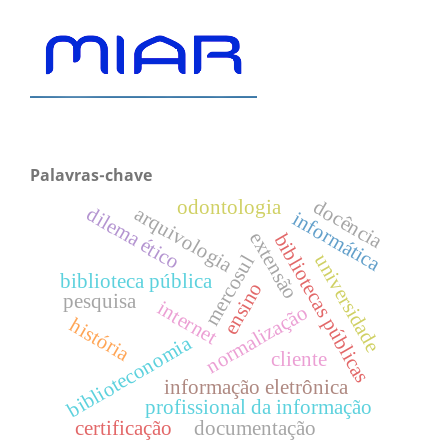
Palavras-chave
docência
odontologia
arquivologia
dilema ético
informática
extensão
bibliotecas públicas
universidade
mercosul
biblioteca pública
ensino
pesquisa
internet
normalização
história
biblioteconomia
cliente
informação eletrônica
profissional da informação
certificação
documentação