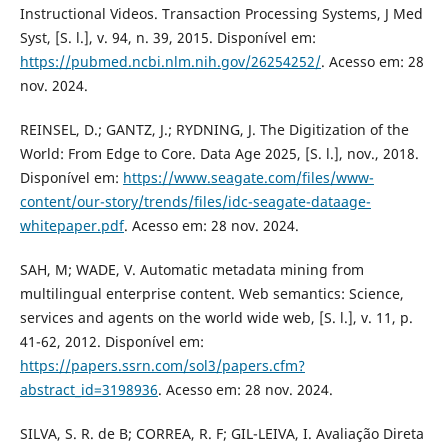
Instructional Videos. Transaction Processing Systems, J Med
Syst, [S. l.], v. 94, n. 39, 2015. Disponível em:
https://pubmed.ncbi.nlm.nih.gov/26254252/
. Acesso em: 28
nov. 2024.
REINSEL, D.; GANTZ, J.; RYDNING, J. The Digitization of the
World: From Edge to Core. Data Age 2025, [S. l.], nov., 2018.
Disponível em:
https://www.seagate.com/files/www-
content/our-story/trends/files/idc-seagate-dataage-
whitepaper.pdf
. Acesso em: 28 nov. 2024.
SAH, M; WADE, V. Automatic metadata mining from
multilingual enterprise content. Web semantics: Science,
services and agents on the world wide web, [S. l.], v. 11, p.
41-62, 2012. Disponível em:
https://papers.ssrn.com/sol3/papers.cfm?
abstract_id=3198936
. Acesso em: 28 nov. 2024.
SILVA, S. R. de B; CORREA, R. F; GIL-LEIVA, I. Avaliação Direta