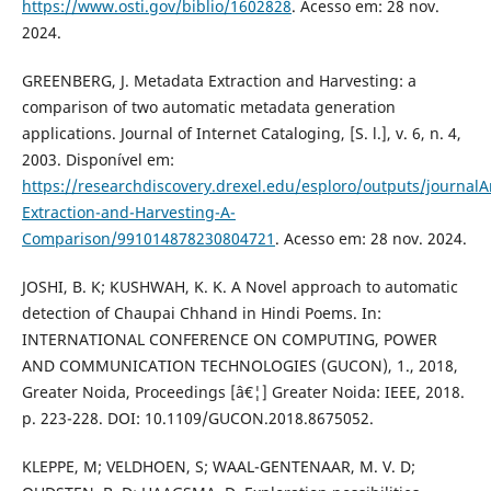
https://www.osti.gov/biblio/1602828
. Acesso em: 28 nov.
2024.
GREENBERG, J. Metadata Extraction and Harvesting: a
comparison of two automatic metadata generation
applications. Journal of Internet Cataloging, [S. l.], v. 6, n. 4,
2003. Disponível em:
https://researchdiscovery.drexel.edu/esploro/outputs/journalA
Extraction-and-Harvesting-A-
Comparison/991014878230804721
. Acesso em: 28 nov. 2024.
JOSHI, B. K; KUSHWAH, K. K. A Novel approach to automatic
detection of Chaupai Chhand in Hindi Poems. In:
INTERNATIONAL CONFERENCE ON COMPUTING, POWER
AND COMMUNICATION TECHNOLOGIES (GUCON), 1., 2018,
Greater Noida, Proceedings [â€¦] Greater Noida: IEEE, 2018.
p. 223-228. DOI: 10.1109/GUCON.2018.8675052.
KLEPPE, M; VELDHOEN, S; WAAL-GENTENAAR, M. V. D;