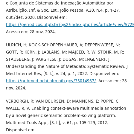
e Conjunta de Sistemas de Indexação Automática por
Atribuição. Inf. & Soc.:Est., João Pessoa, v.30, n.4, p. 1-27,
out./dez. 2020. Disponível em:
https://periodicos.ufpb.br/ojs2/index.php/ies/article/view/572
Acesso em: 28 nov. 2024.
ULRICH, H; KOCK-SCHOPPENHAUER, A; DEPPENWIESE, N;
GÖTT, R; KERN, J; LABLANS, M; MAJEED, R. W; STÖHR, M. R;
STAUSBERG, J; VARGHESE, J; DUGAS, M; INGENERF, J.
Understanding the Nature of Metadata: Systematic Review. J
Med Internet Res, [S. l.], v. 24, p. 1, 2022. Disponível em:
https://pubmed.ncbi.nlm.nih.gov/35014967/
. Acesso em: 28
nov. 2024.
VERBORGH, R; VAN DEURSEN, D; MANNENS, E; POPPE, C;
WALLE, R, V. Enabling context-aware multimedia annotation
by a novel generic semantic problem-solving platform.
Multimed Tools Appl, [S. l.], v. 61, p. 105-129, 2012.
Disponível em: