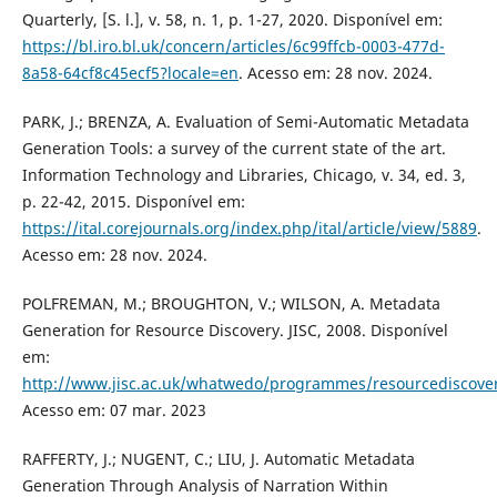
Quarterly, [S. l.], v. 58, n. 1, p. 1-27, 2020. Disponível em:
https://bl.iro.bl.uk/concern/articles/6c99ffcb-0003-477d-
8a58-64cf8c45ecf5?locale=en
. Acesso em: 28 nov. 2024.
PARK, J.; BRENZA, A. Evaluation of Semi-Automatic Metadata
Generation Tools: a survey of the current state of the art.
Information Technology and Libraries, Chicago, v. 34, ed. 3,
p. 22-42, 2015. Disponível em:
https://ital.corejournals.org/index.php/ital/article/view/5889
.
Acesso em: 28 nov. 2024.
POLFREMAN, M.; BROUGHTON, V.; WILSON, A. Metadata
Generation for Resource Discovery. JISC, 2008. Disponível
em:
http://www.jisc.ac.uk/whatwedo/programmes/resourcediscove
Acesso em: 07 mar. 2023
RAFFERTY, J.; NUGENT, C.; LIU, J. Automatic Metadata
Generation Through Analysis of Narration Within