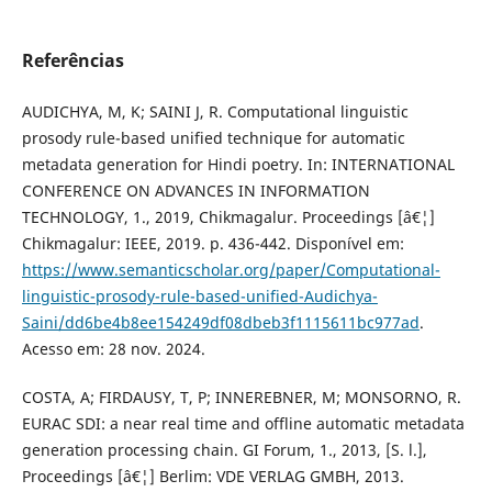
Referências
AUDICHYA, M, K; SAINI J, R. Computational linguistic
prosody rule-based unified technique for automatic
metadata generation for Hindi poetry. In: INTERNATIONAL
CONFERENCE ON ADVANCES IN INFORMATION
TECHNOLOGY, 1., 2019, Chikmagalur. Proceedings [â€¦]
Chikmagalur: IEEE, 2019. p. 436-442. Disponível em:
https://www.semanticscholar.org/paper/Computational-
linguistic-prosody-rule-based-unified-Audichya-
Saini/dd6be4b8ee154249df08dbeb3f1115611bc977ad
.
Acesso em: 28 nov. 2024.
COSTA, A; FIRDAUSY, T, P; INNEREBNER, M; MONSORNO, R.
EURAC SDI: a near real time and offline automatic metadata
generation processing chain. GI Forum, 1., 2013, [S. l.],
Proceedings [â€¦] Berlim: VDE VERLAG GMBH, 2013.