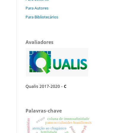
Para Autores
Para Bibliotecários
Avaliadores
Qualis 2017-2020 -
C
Palavras-chave
ovino
coluna de imunoafinidade
paracoccidioides brasiliensis
estm-y6
atenção ao chagásico
fertilidade