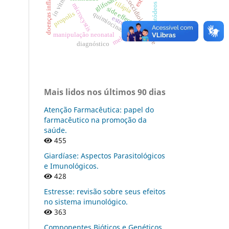
doenças inflamatórias
paracoccidioidomicose
glifosato
in vitro
tilápia
microcystis
nematódeos
side effects
propolis
quimiocinas
estresse
melanoma
manipulação neonatal
diagnóstico
Mais lidos nos últimos 90 dias
Atenção Farmacêutica: papel do
farmacêutico na promoção da
saúde.
455
Giardíase: Aspectos Parasitológicos
e Imunológicos.
428
Estresse: revisão sobre seus efeitos
no sistema imunológico.
363
Componentes Bióticos e Genéticos