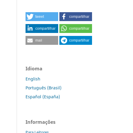
tweet
compartilhar
compartilhar
compartilhar
mail
compartilhar
Idioma
English
Português (Brasil)
Español (España)
Informações
Para Leitores