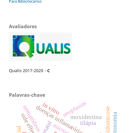
Para Bibliotecários
Avaliadores
Qualis 2017-2020 -
C
Palavras-chave
neoplasias
in vitro
nematódeos
doenças inflamatórias
side effects
moxidectina
tilápia
microcystis