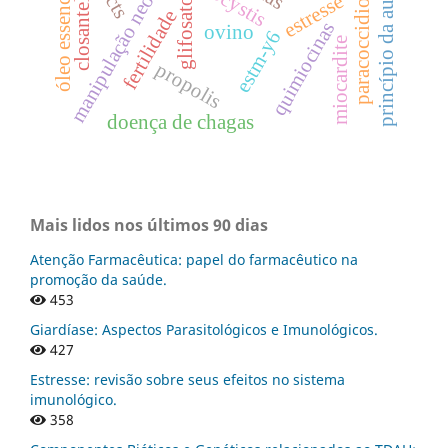
paracoccidioidomicose
princípio da autonomia
manipulação neonatal
óleo essencial
estresse
glifosato
closantel
fertilidade
quimiocinas
ovino
estm-y6
miocardite
propolis
doença de chagas
Mais lidos nos últimos 90 dias
Atenção Farmacêutica: papel do farmacêutico na
promoção da saúde.
453
Giardíase: Aspectos Parasitológicos e Imunológicos.
427
Estresse: revisão sobre seus efeitos no sistema
imunológico.
358