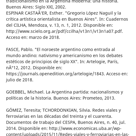
tradicionalismo en la Argentina moderna: una historia.
Buenos Aires: Siglo XXI, 2002.
ESPINAR CASTAÃ‘ER, Esther. "Gregorio López Naguil y la
crítica artística orientalista en Buenos Aires". In: Cuadernos
del CILHA, Mendoza, v. 13, n. 1, 2012. Disponible en:
http://www.scielo.org.ar/pdf/ccilha/v13n1/v13n1a07.pdf.
Acceso en: marzo de 2018.
FASCE, Pablo. "El noroeste argentino como entrada al
mundo andino: nativismo y americanismo en los debates
estéticos de principios de siglo XX". In: Artelogie, París,
nÂ°12, 2012. Disponible en:
https://journals.openedition.org/artelogie/1843. Acceso en:
julio de 2018.
GOEBBEL, Michael. La Argentina partida: nacionalismos y
políticas de la historia. Buenos Aires: Prometeo, 2013.
GÓMEZ, Teresita; TCHORDONKIAN, Silvia. Redes viales y
ferroviarias en las décadas del treinta y el cuarenta.
Documentos de trabajo del CESPA, Buenos Aires, n. 40, jul.
2014. Disponible en: http://www.economicas.uba.ar/wp-
content/uploads/2015/11/Redes-viales-y-ferroviarias-en-las-