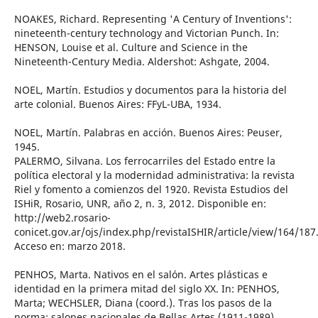
NOAKES, Richard. Representing 'A Century of Inventions':
nineteenth-century technology and Victorian Punch. In:
HENSON, Louise et al. Culture and Science in the
Nineteenth-Century Media. Aldershot: Ashgate, 2004.
NOEL, Martín. Estudios y documentos para la historia del
arte colonial. Buenos Aires: FFyL-UBA, 1934.
NOEL, Martín. Palabras en acción. Buenos Aires: Peuser,
1945.
PALERMO, Silvana. Los ferrocarriles del Estado entre la
política electoral y la modernidad administrativa: la revista
Riel y fomento a comienzos del 1920. Revista Estudios del
ISHiR, Rosario, UNR, año 2, n. 3, 2012. Disponible en:
http://web2.rosario-
conicet.gov.ar/ojs/index.php/revistaISHIR/article/view/164/187
Acceso en: marzo 2018.
PENHOS, Marta. Nativos en el salón. Artes plásticas e
identidad en la primera mitad del siglo XX. In: PENHOS,
Marta; WECHSLER, Diana (coord.). Tras los pasos de la
norma: salones nacionales de Bellas Artes (1911-1989).