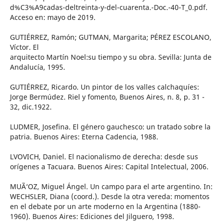
d%C3%A9cadas-deltreinta-y-del-cuarenta.-Doc.-40-T_0.pdf.
Acceso en: mayo de 2019.
GUTIÉRREZ, Ramón; GUTMAN, Margarita; PÉREZ ESCOLANO,
Víctor. El
arquitecto Martín Noel:su tiempo y su obra. Sevilla: Junta de
Andalucía, 1995.
GUTIÉRREZ, Ricardo. Un pintor de los valles calchaquíes:
Jorge Bermúdez. Riel y fomento, Buenos Aires, n. 8, p. 31 -
32, dic.1922.
LUDMER, Josefina. El género gauchesco: un tratado sobre la
patria. Buenos Aires: Eterna Cadencia, 1988.
LVOVICH, Daniel. El nacionalismo de derecha: desde sus
orígenes a Tacuara. Buenos Aires: Capital Intelectual, 2006.
MUÃ‘OZ, Miguel Ángel. Un campo para el arte argentino. In:
WECHSLER, Diana (coord.). Desde la otra vereda: momentos
en el debate por un arte moderno en la Argentina (1880-
1960). Buenos Aires: Ediciones del Jilguero, 1998.