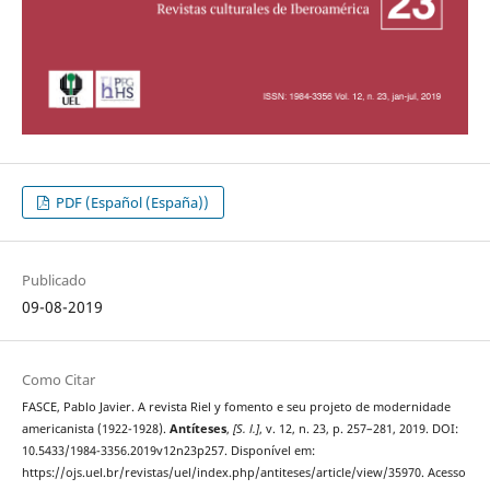
PDF (Español (España))
Publicado
09-08-2019
Como Citar
FASCE, Pablo Javier. A revista Riel y fomento e seu projeto de modernidade
americanista (1922-1928).
Antíteses
,
[S. l.]
, v. 12, n. 23, p. 257–281, 2019. DOI:
10.5433/1984-3356.2019v12n23p257. Disponível em:
https://ojs.uel.br/revistas/uel/index.php/antiteses/article/view/35970. Acesso