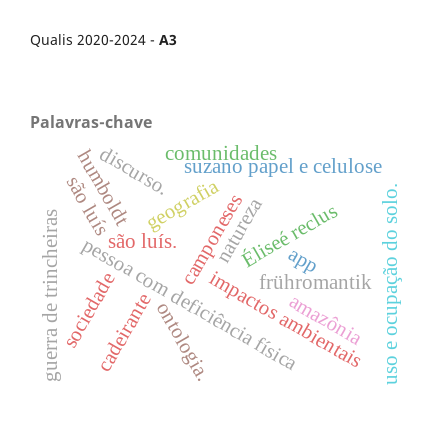
Qualis 2020-2024 -
A3
Palavras-chave
comunidades
discurso.
humboldt
suzano papel e celulose
são luís
geografia
uso e ocupação do solo.
camponeses
natureza
Éliseé reclus
guerra de trincheiras
são luís.
pessoa com deficiência física
app
impactos ambientais
sociedade
frühromantik
cadeirante
amazônia
ontologia.