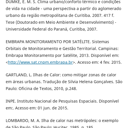
DUMKE, E. M. S. Clima urbano/conforto térmico e condições
de vida na cidade - uma perspectiva a partir do aglomerado
urbano da região metropolitana de Curitiba. 2007. 417 f.
Tese (Doutorado em Meio Ambiente e Desenvolvimento) -
Universidade Federal do Paraná, Curitiba, 2007.
EMBRAPA MONITORAMENTO POR SATÉLITE. Sistemas
Orbitais de Monitoramento e Gestão Territorial. Campinas:
Embrapa Monitoramento por Satélite, 2013. Disponível em:
<
http://www.sat.cnpm.embrapa.br
>. Acesso em: 4 fev. 2015.
GARTLAND, L. Ilhas de Calor: como mitigar zonas de calor
em áreas urbanas. Tradução de Silvia Helena Gonçalves. São
Paulo: Oficina de Textos, 2010, p.248.
INPE. Instituto Nacional de Pesquisas Espaciais. Disponível
em:. Acesso em: 01 jun. de 2015.
LOMBARDO, M. A. Ilha de calor nas metrópoles: o exemplo
de São Paulo. São Paulo: Hucitec, 1985, p. 185.