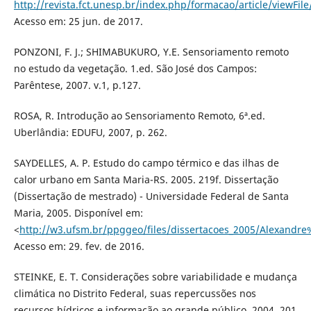
http://revista.fct.unesp.br/index.php/formacao/article/viewFil
Acesso em: 25 jun. de 2017.
PONZONI, F. J.; SHIMABUKURO, Y.E. Sensoriamento remoto
no estudo da vegetação. 1.ed. São José dos Campos:
Parêntese, 2007. v.1, p.127.
ROSA, R. Introdução ao Sensoriamento Remoto, 6ª.ed.
Uberlândia: EDUFU, 2007, p. 262.
SAYDELLES, A. P. Estudo do campo térmico e das ilhas de
calor urbano em Santa Maria-RS. 2005. 219f. Dissertação
(Dissertação de mestrado) - Universidade Federal de Santa
Maria, 2005. Disponível em:
<
http://w3.ufsm.br/ppggeo/files/dissertacoes_2005/Alexandre
Acesso em: 29. fev. de 2016.
STEINKE, E. T. Considerações sobre variabilidade e mudança
climática no Distrito Federal, suas repercussões nos
recursos hídricos e informação ao grande público. 2004. 201