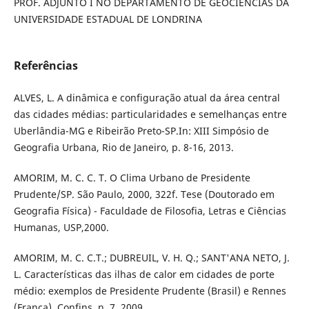
PROF. ADJUNTO I NO DEPARTAMENTO DE GEOCIÊNCIAS DA
UNIVERSIDADE ESTADUAL DE LONDRINA
Referências
ALVES, L. A dinâmica e configuração atual da área central
das cidades médias: particularidades e semelhanças entre
Uberlândia-MG e Ribeirão Preto-SP.In: XIII Simpósio de
Geografia Urbana, Rio de Janeiro, p. 8-16, 2013.
AMORIM, M. C. C. T. O Clima Urbano de Presidente
Prudente/SP. São Paulo, 2000, 322f. Tese (Doutorado em
Geografia Física) - Faculdade de Filosofia, Letras e Ciências
Humanas, USP,2000.
AMORIM, M. C. C.T.; DUBREUIL, V. H. Q.; SANT'ANA NETO, J.
L. Características das ilhas de calor em cidades de porte
médio: exemplos de Presidente Prudente (Brasil) e Rennes
(França), Confins, n. 7, 2009.