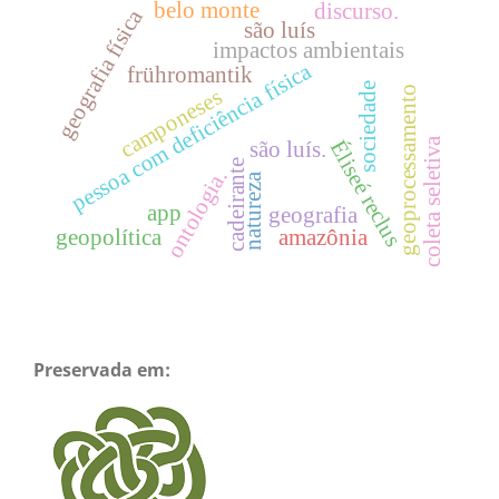
belo monte
discurso.
geografia física
são luís
impactos ambientais
pessoa com deficiência física
frühromantik
sociedade
geoprocessamento
camponeses
coleta seletiva
Éliseé reclus
são luís.
cadeirante
ontologia.
natureza
app
geografia
geopolítica
amazônia
Preservada em: