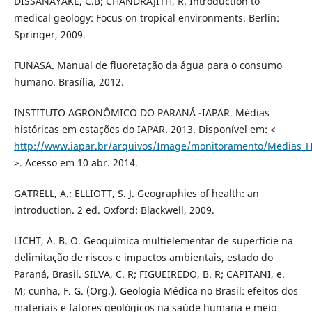
DISSANAYAKE, C.B; CHANDRAJITH, R. Introduction to
medical geology: Focus on tropical environments. Berlin:
Springer, 2009.
FUNASA. Manual de fluoretação da água para o consumo
humano. Brasília, 2012.
INSTITUTO AGRONÔMICO DO PARANÁ -IAPAR. Médias
históricas em estações do IAPAR. 2013. Disponível em: <
http://www.iapar.br/arquivos/Image/monitoramento/Medias_Hi
>. Acesso em 10 abr. 2014.
GATRELL, A.; ELLIOTT, S. J. Geographies of health: an
introduction. 2 ed. Oxford: Blackwell, 2009.
LICHT, A. B. O. Geoquímica multielementar de superfície na
delimitação de riscos e impactos ambientais, estado do
Paraná, Brasil. SILVA, C. R; FIGUEIREDO, B. R; CAPITANI, e.
M; cunha, F. G. (Org.). Geologia Médica no Brasil: efeitos dos
materiais e fatores geológicos na saúde humana e meio