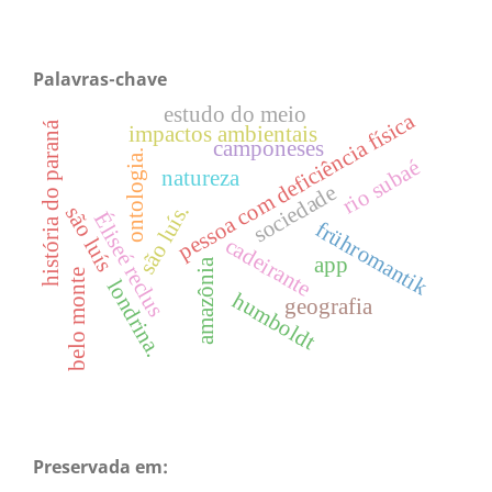
Palavras-chave
estudo do meio
pessoa com deficiência física
história do paraná
impactos ambientais
camponeses
ontologia.
rio subaé
natureza
sociedade
são luís.
são luís
Éliseé reclus
frühromantik
cadeirante
app
amazônia
belo monte
londrina.
humboldt
geografia
Preservada em: