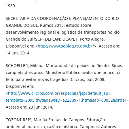
1989.
SECRETARIA DA COORDENAÇÃO E PLANEJAMENTO DO RIO
GRANDE DO SUL. Rumos 2015: estudo sobre
desenvolvimento regional e logística de transportes no Rio
Grande do Sul/SCP- DEPLAN; DCAPET. Porto Alegre.
Disponível em: <
http://www.seplag.rs.gov.br/
>. Acesso em:
14 jun. 2014.
SCHOELLER, Milena. Mortandade de peixes no Rio dos Sinos
completa dois anos: Ministério Público avalia que pouco foi
feito para evitar novas tragédias. Clicrbs, out. 2008.
Disponível em:
<
http://www.clicrbs.com.br/especiais/jsp/default.jsp?
template=2095.dwt&newsID=a2230971.htm&tab=00052&order=
Acesso em: 23 jun. 2014.
TOZONI-REIS, Marília Freitas de Campos. Educação
ambiental: natureza, razão e história. Campinas: Autores