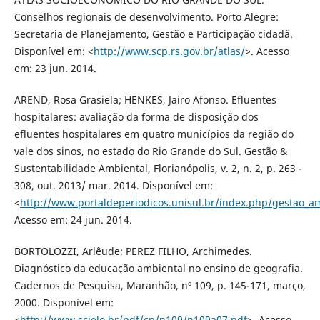
Conselhos regionais de desenvolvimento. Porto Alegre:
Secretaria de Planejamento, Gestão e Participação cidadã.
Disponível em: <
http://www.scp.rs.gov.br/atlas/
>. Acesso
em: 23 jun. 2014.
AREND, Rosa Grasiela; HENKES, Jairo Afonso. Efluentes
hospitalares: avaliação da forma de disposição dos
efluentes hospitalares em quatro municípios da região do
vale dos sinos, no estado do Rio Grande do Sul. Gestão &
Sustentabilidade Ambiental, Florianópolis, v. 2, n. 2, p. 263 -
308, out. 2013/ mar. 2014. Disponível em:
<
http://www.portaldeperiodicos.unisul.br/index.php/gestao_am
Acesso em: 24 jun. 2014.
BORTOLOZZI, Arlêude; PEREZ FILHO, Archimedes.
Diagnóstico da educação ambiental no ensino de geografia.
Cadernos de Pesquisa, Maranhão, nº 109, p. 145-171, março,
2000. Disponível em:
<
http://www.scielo.br/pdf/cp/n109/n109a07.pdf
>. Acesso