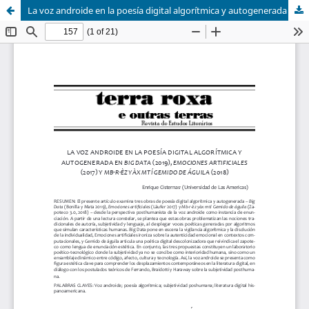
La voz androide en la poesía digital algorítmica y autogenerada en "Big Data" (2019), "Emociones artificiales" (2017) y "Mb-r-èz yàx mtí Gemido de águila" (2018)