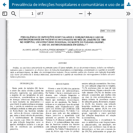
Prevalência de infecções hospitalares e comunitárias e uso de anti microbianos em pacientes internados no mês de janeiro de 1981 no Hospital Universitário Regional do Norte Do Paraná (HURNP). II. Uso de anti microbianos em geral