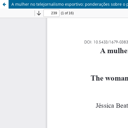
A mulher no telejornalismo esportivo: ponderações sobre o