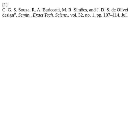
[1]
C. G. S. Souza, R. A. Bariccatti, M. R. Simões, and J. D. S. de Olivei
design”,
Semin., Exact Tech. Scienc.
, vol. 32, no. 1, pp. 107–114, Jul