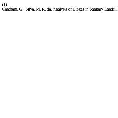
(1)
Candiani, G.; Silva, M. R. da. Analysis of Biogas in Sanitary Landfill