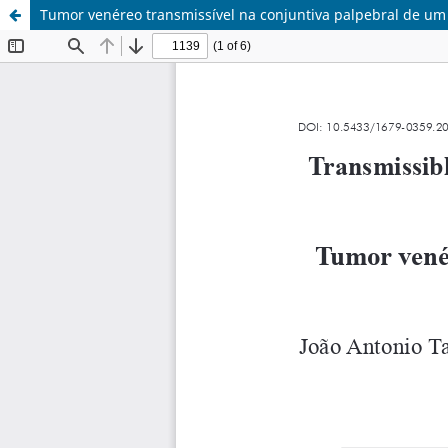
Tumor venéreo transmissível na conjuntiva palpebral de um 