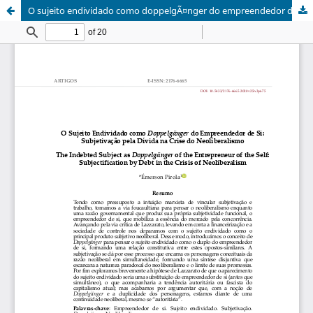
O sujeito endividado como doppelgÃ¤nger do empreendedor de si: subjetivação pela dívida na crise do neoliberalismo