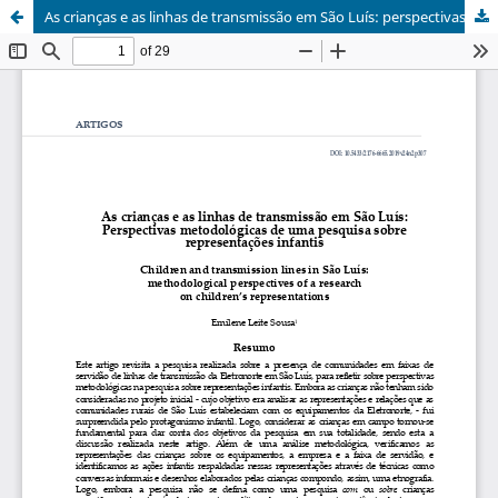
As crianças e as linhas de transmissão em São Luís: perspectivas metodológicas de uma pesquisa sobre representações infantis