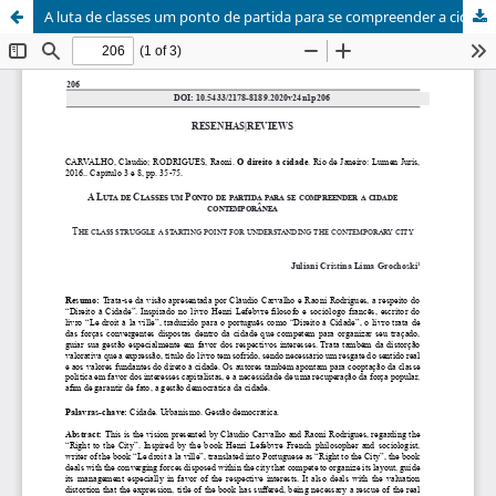
A luta de classes um ponto de partida para se compreender a cidade contemporânea