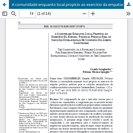
A comunidade enquanto local propício ao exercício da empatia: políticas públicas frente às soluções extrajudiciais de conflitos em âmbito comunitário