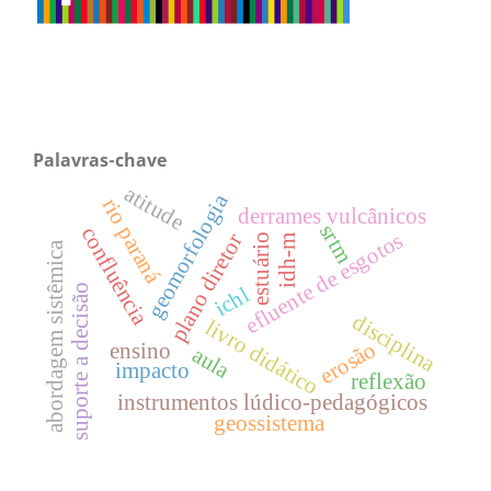
Palavras-chave
atitude
geomorfologia
rio paraná
derrames vulcânicos
srtm
confluência
efluente de esgotos
plano diretor
estuário
idh-m
abordagem sistêmica
suporte a decisão
ichl
disciplina
livro didático
erosão
ensino
aula
impacto
reflexão
instrumentos lúdico-pedagógicos
geossistema