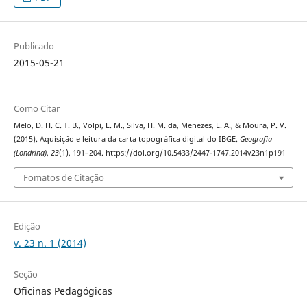
Publicado
2015-05-21
Como Citar
Melo, D. H. C. T. B., Volpi, E. M., Silva, H. M. da, Menezes, L. A., & Moura, P. V.
(2015). Aquisição e leitura da carta topográfica digital do IBGE.
Geografia
(Londrina)
,
23
(1), 191–204. https://doi.org/10.5433/2447-1747.2014v23n1p191
Fomatos de Citação
Edição
v. 23 n. 1 (2014)
Seção
Oficinas Pedagógicas