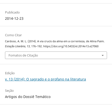
Publicado
2014-12-23
Como Citar
Cardoso, A. M. L. (2014). A via crucis da alma em a correnteza, de Alina Paim.
Estação Literária
,
13
, 176–192. https://doi.org/10.5433/el.2014v13.e27060
Fomatos de Citação
Edição
v. 13 (2014): O sagrado e o profano na literatura
Seção
Artigos do Dossiê Temático