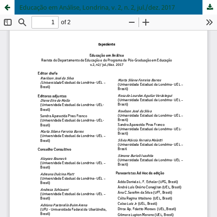
Educação em Análise, Londrina, v. 2, n. 2, jul./dez. 2017