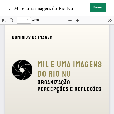
Voltar aos Detalhes do Artigo
←
Mil e uma imagens do Rio Nu
Baixar