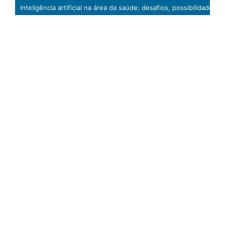
Inteligência artificial na área da saúde: desafios, possibilidades, regulamentação e implicações legais