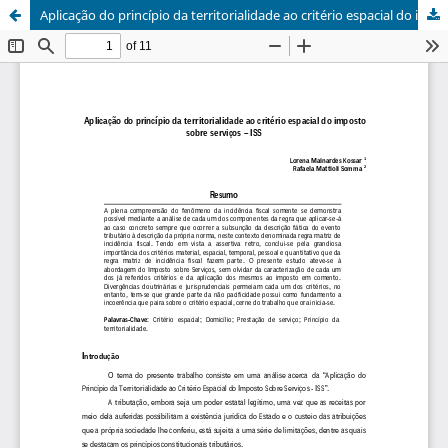
Aplicação do princípio da territorialidade ao critério espacial do imposto sobre serviços - ISS