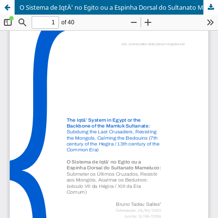
O Sistema de IqtÄ' no Egito ou a Espinha Dorsal do Sultanato Mameluco