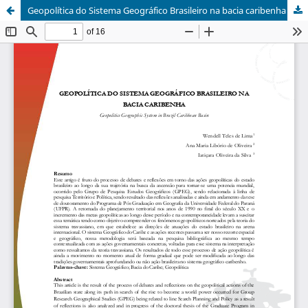
Geopolítica do Sistema Geográfico Brasileiro na bacia caribenha